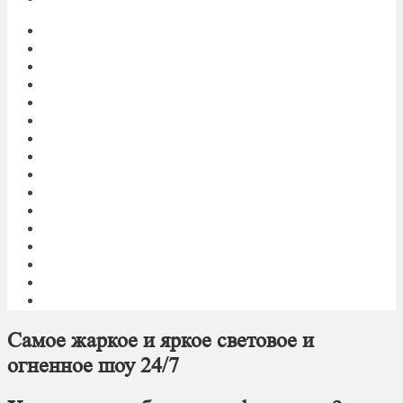
Главная
My account
Блог
Доставка фейерверков
Каталог
Контакты
Корзина
О нас
Оплата
Оформление заказа
Пиротехническое шоу под ключ
Политика конфиденциальности
Салюты и фейерверки оптом
Световое и огненное шоу 24/7
Список желаний
Фейерверк
Самое жаркое и яркое световое и
огненное шоу 24/7