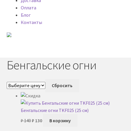
Доставка
Оплата
Блог
Контакты
Меню
Главная
Бенгальские огни
My account
Сбросить
Блог
Доставка фейерверков
Бенгальские огни TKF025 (25 см)
Первоначальная
Текущая
Каталог
₽
140
₽
130
В корзину
цена
цена: