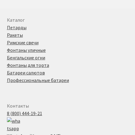
составляла
₽ 130.
Контакты
₽ 140.
Каталог
Корзина
Петарды
Ракеты
О нас
Римские свечи
Фонтаны уличные
Оплата
Бенгальские огни
Фонтаны для торта
Оформление заказа
Батареи салютов
Профессиональные батареи
Пиротехническое шоу под ключ
Политика конфиденциальности
Контакты
8 (800) 444-19-21
Салюты и фейерверки оптом
Световое и огненное шоу 24/7