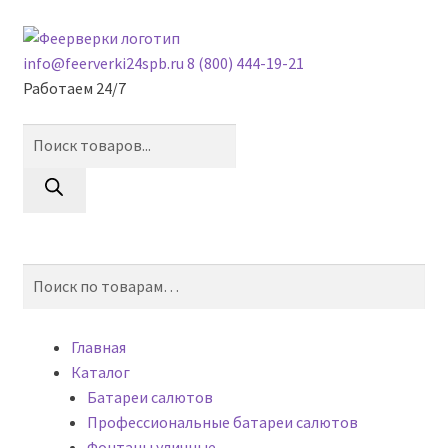
Skip
Skip
to
to
info@feerverki24spb.ru
8 (800) 444-19-21
navigation
content
Работаем 24/7
Поиск
товаров
0
Искать:
Поиск
Главная
Каталог
Батареи салютов
Профессиональные батареи салютов
Фонтаны уличные