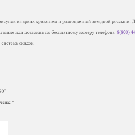
нок из ярких хризантем и разноцветной звездной россыпи. Дли
азине или позвонив по бесплатному номеру телефона
8(800) 4
 система скидок.
80”
ечены
*