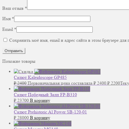
Ваш отзыв
*
Имя
*
Email
*
Сохранить моё имя, email и адрес сайта в этом браузере д
Похожие товары
Салют Kaleidoscope GP485
₽
2400
Первоначальная цена составляла ₽ 2400.
₽
2200
Теку
Салют Победный Залп FP-B310
₽
23700
В корзину
Салют Prehistoric Al Power SB-120-01
₽
28000
В корзину