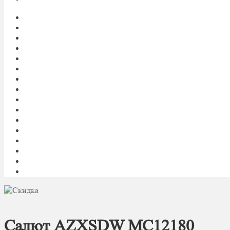
Главная
My account
Блог
Доставка фейерверков
Каталог
Контакты
Корзина
О нас
Оплата
Оформление заказа
Пиротехническое шоу под ключ
Политика конфиденциальности
Салюты и фейерверки оптом
Световое и огненное шоу 24/7
Список желаний
Фейерверк
Салют AZXSDW MC12180