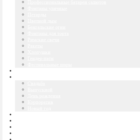
Профессиональные батареи салютов
Фонтаны уличные
Петарды
Цветной дым
Бенгальские огни
Фонтаны для торта
Римские свечи
Ракеты
Хлопушки
Гендер-пати
Фестивальные шары
Оптовые продажи
Пиротехническое шоу
Cвадьба
Выпускной
День рождения
Корпоратив
Новый год
Огненное шоу
Доставка
Оплата
Блог
Контакты