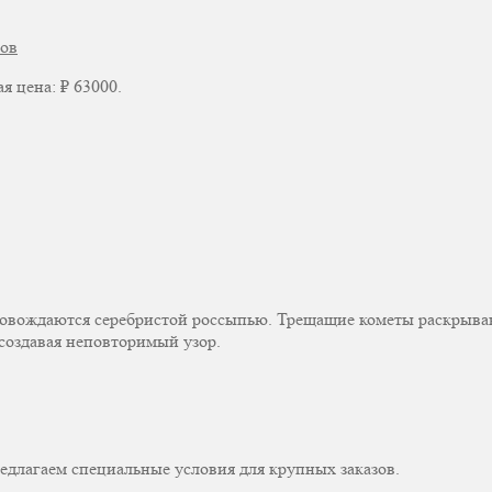
тов
я цена: ₽ 63000.
овождаются серебристой россыпью. Трещащие кометы раскрываю
создавая неповторимый узор.
едлагаем специальные условия для крупных заказов.