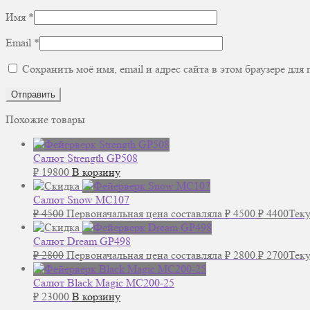
Имя
*
Email
*
Сохранить моё имя, email и адрес сайта в этом браузере д
Похожие товары
Салют Strength GP508
₽
19800
В корзину
Салют Snow MC107
₽
4500
Первоначальная цена составляла ₽ 4500.
₽
4400
Теку
Салют Dream GP498
₽
2800
Первоначальная цена составляла ₽ 2800.
₽
2700
Теку
Салют Black Magic MC200-25
₽
23000
В корзину