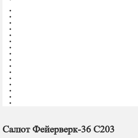
Главная
My account
Блог
Доставка фейерверков
Каталог
Контакты
Корзина
О нас
Оплата
Оформление заказа
Пиротехническое шоу под ключ
Политика конфиденциальности
Салюты и фейерверки оптом
Световое и огненное шоу 24/7
Список желаний
Фейерверк
Салют Фейерверк-36 C203