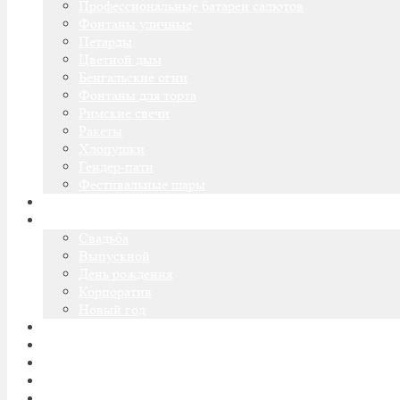
Профессиональные батареи салютов
Фонтаны уличные
Петарды
Цветной дым
Бенгальские огни
Фонтаны для торта
Римские свечи
Ракеты
Хлопушки
Гендер-пати
Фестивальные шары
Оптовые продажи
Пиротехническое шоу
Cвадьба
Выпускной
День рождения
Корпоратив
Новый год
Огненное шоу
Доставка
Оплата
Блог
Контакты