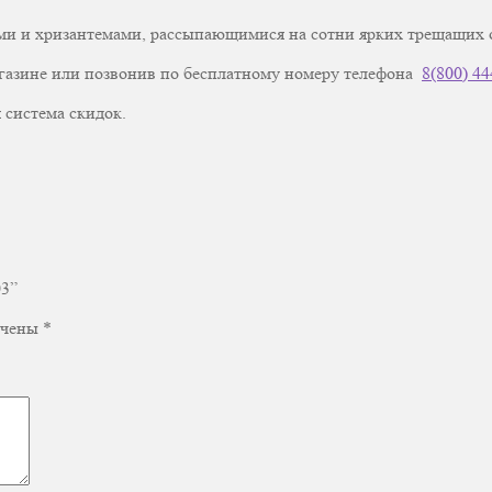
и и хризантемами, рассыпающимися на сотни ярких трещащих ог
газине или позвонив по бесплатному номеру телефона
8(800) 44
 система скидок.
03”
ечены
*