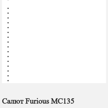
Главная
My account
Блог
Доставка фейерверков
Каталог
Контакты
Корзина
О нас
Оплата
Оформление заказа
Пиротехническое шоу под ключ
Политика конфиденциальности
Салюты и фейерверки оптом
Световое и огненное шоу 24/7
Список желаний
Фейерверк
Салют Furious MC135