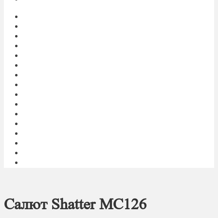
Главная
My account
Блог
Доставка фейерверков
Каталог
Контакты
Корзина
О нас
Оплата
Оформление заказа
Пиротехническое шоу под ключ
Политика конфиденциальности
Салюты и фейерверки оптом
Световое и огненное шоу 24/7
Список желаний
Фейерверк
Салют Shatter MC126