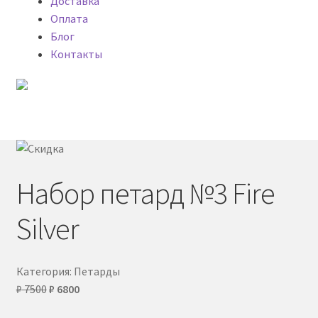
Доставка
Оплата
Блог
Контакты
Меню
Главная
My account
Набор петард №3 Fire
Блог
Silver
Доставка фейерверков
Категория:
Петарды
Первоначальная
Текущая
₽
7500
₽
6800
Каталог
цена
цена: