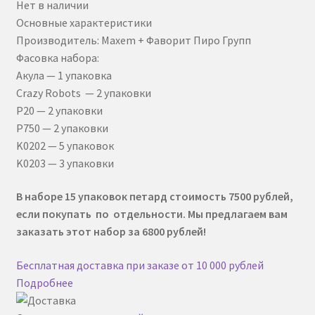
Нет в наличии
составляла
₽ 6800.
Контакты
Основные характеристики
₽ 7500.
Производитель: Maxem + Фаворит Пиро Групп
Корзина
Фасовка набора:
Акула — 1 упаковка
О нас
Crazy Robots — 2 упаковки
P20 — 2 упаковки
Оплата
P750 — 2 упаковки
K0202 — 5 упаковок
Оформление заказа
K0203 — 3 упаковки
Пиротехническое шоу под ключ
В наборе 15 упаковок петард стоимость 7500 рублей,
если покупать по отдельности. Мы предлагаем вам
заказать этот набор за 6800 рублей!
Политика конфиденциальности
Бесплатная доставка при заказе от 10 000 рублей
Салюты и фейерверки оптом
Подробнее
Световое и огненное шоу 24/7