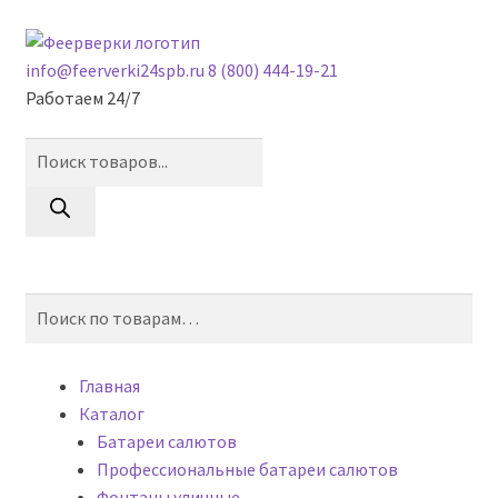
Skip
Skip
to
to
info@feerverki24spb.ru
8 (800) 444-19-21
navigation
content
Работаем 24/7
Поиск
товаров
0
Искать:
Поиск
Главная
Каталог
Батареи салютов
Профессиональные батареи салютов
Фонтаны уличные