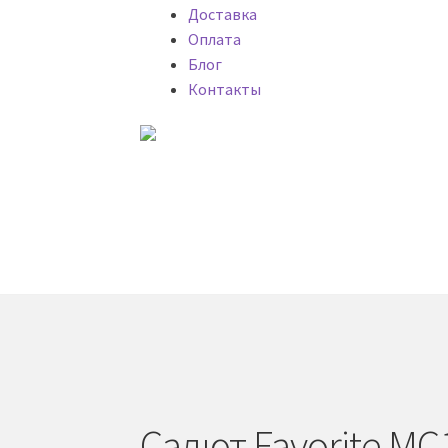
Доставка
Оплата
Блог
Контакты
Главная
Каталог
Оптовые продаж
Оплата
Блог
Контакты
Главная
My account
Блог
Доставка фейерве
Пиротехническое шоу под ключ
Политика 
Световое и огненное шоу 24/7
Список жел
Салют Favorite MC