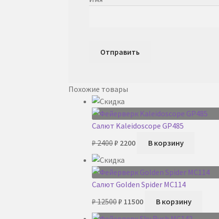
Похожие товары
Салют Kaleidoscope GP485
Первоначальная
Текущая
₽
2400
₽
2200
В корзину
цена
цена:
составляла
₽ 2200.
₽ 2400.
Салют Golden Spider MC114
Первоначальная
Текущая
₽
12500
₽
11500
В корзину
цена
цена: