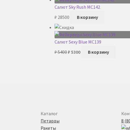
составляла
₽ 11500.
Салют Sky Rush MC142
₽ 12500.
₽
28500
В корзину
Салют Sexy Blue MC139
Первоначальная
Текущая
₽
5400
₽
5300
В корзину
цена
цена:
составляла
₽ 5300.
₽ 5400.
Каталог
Кон
Петарды
8 (8
Ракеты