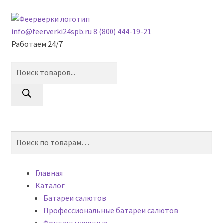
Skip
Skip
to
to
info@feerverki24spb.ru
8 (800) 444-19-21
navigation
content
Работаем 24/7
Поиск
товаров
0
Искать:
Поиск
Главная
Каталог
Батареи салютов
Профессиональные батареи салютов
Фонтаны уличные