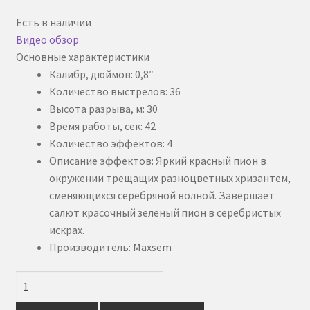
цена
цена:
Контакты
Есть в наличии
составляла
₽ 4400.
Видео обзор
₽ 4500.
Корзина
Основные характеристики
Калибр, дюймов: 0,8″
О нас
Количество выстрелов: 36
Высота разрыва, м: 30
Оплата
Время работы, сек: 42
Количество эффектов: 4
Оформление заказа
Описание эффектов: Яркий красный пион в
окружении трещащих разноцветных хризантем,
Пиротехническое шоу под ключ
сменяющихся серебряной волной. Завершает
салют красочный зеленый пион в серебристых
Политика конфиденциальности
искрах.
Производитель: Maxsem
Салюты и фейерверки оптом
Количество
товара
Световое и огненное шоу 24/7