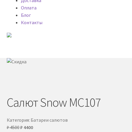
Доставка
Оплата
Блог
Контакты
Меню
Главная
My account
Блог
Салют Snow MC107
Доставка фейерверков
Категория:
Батареи салютов
Каталог
Первоначальная
Текущая
₽
4500
₽
4400