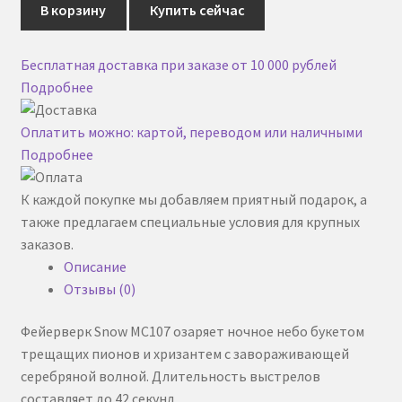
Салют
В корзину
Купить сейчас
Snow
Список желаний
MC107
Бесплатная доставка при заказе от 10 000 рублей
Фейерверк
Подробнее
Оплатить можно: картой, переводом или наличными
Подробнее
К каждой покупке мы добавляем приятный подарок, а
также предлагаем специальные условия для крупных
заказов.
Описание
Отзывы (0)
Фейерверк Snow MC107 озаряет ночное небо букетом
трещащих пионов и хризантем с завораживающей
серебряной волной. Длительность выстрелов
составляет до 42 секунд.