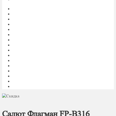
Главная
My account
Блог
Доставка фейерверков
Каталог
Контакты
Корзина
О нас
Оплата
Оформление заказа
Пиротехническое шоу под ключ
Политика конфиденциальности
Салюты и фейерверки оптом
Световое и огненное шоу 24/7
Список желаний
Фейерверк
Салют Флагман FP-B316