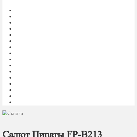
Главная
My account
Блог
Доставка фейерверков
Каталог
Контакты
Корзина
О нас
Оплата
Оформление заказа
Пиротехническое шоу под ключ
Политика конфиденциальности
Салюты и фейерверки оптом
Световое и огненное шоу 24/7
Список желаний
Фейерверк
Салют Пираты FP-B213