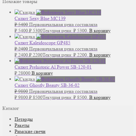
Похожие товары
Салют Sexy Blue MC139
₽
5400
Первоначальная цена составляла
₽ 5400.
₽
5300
Текущая цена: ₽ 5300.
В корзину
Салют Kaleidoscope GP485
₽
2400
Первоначальная цена составляла
₽ 2400.
₽
2200
Текущая цена: ₽ 2200.
В корзину
Салют Prehistoric Al Power SB-120-01
₽
28000
В корзину
Салют Ghostly Beauty SB-36-02
₽
9800
Первоначальная цена составляла
₽ 9800.
₽
8500
Текущая цена: ₽ 8500.
В корзину
Каталог
Петарды
Ракеты
Римские свечи