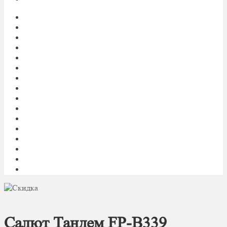
Главная
My account
Блог
Доставка фейерверков
Каталог
Контакты
Корзина
О нас
Оплата
Оформление заказа
Пиротехническое шоу под ключ
Политика конфиденциальности
Салюты и фейерверки оптом
Световое и огненное шоу 24/7
Список желаний
Фейерверк
Салют Тандем FP-B339