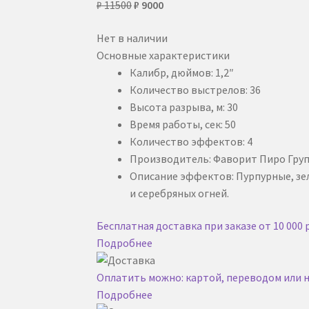
Первоначальная
Текущая
₽
11500
₽
9000
цена
цена:
Нет в наличии
составляла
₽ 9000.
Основные характеристики
₽ 11500.
Калибр, дюймов: 1,2″
Количество выстрелов: 36
Высота разрыва, м: 30
Время работы, сек: 50
Количество эффектов: 4
Производитель: Фаворит Пиро Гру
Описание эффектов: Пурпурные, зе
и серебряных огней.
Бесплатная доставка при заказе от 10 000 
Подробнее
Оплатить можно: картой, переводом или
Подробнее