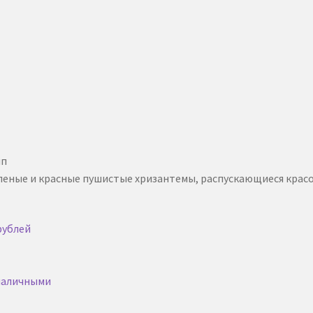
пп
леные и красные пушистые хризантемы, распускающиеся красо
рублей
 наличными