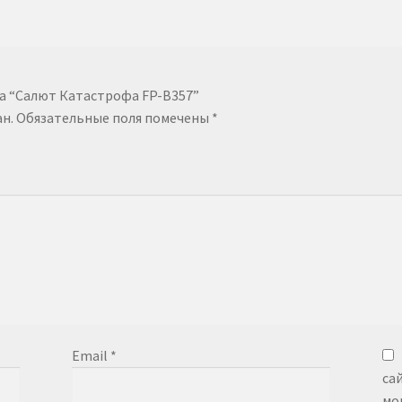
на “Салют Катастрофа FP-B357”
н.
Обязательные поля помечены
*
Email
*
са
мо