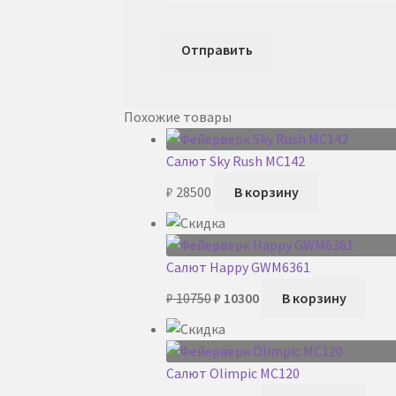
Похожие товары
Салют Sky Rush MC142
₽
28500
В корзину
Салют Happy GWM6361
Первоначальная
Текущая
₽
10750
₽
10300
В корзину
цена
цена:
составляла
₽ 10300.
₽ 10750.
Салют Olimpic MC120
Первоначальная
Текущая