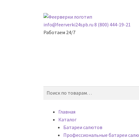
Skip
Skip
to
to
info@feerverki24spb.ru
8 (800) 444-19-21
navigation
content
Работаем 24/7
0
Поиск
Искать:
Главная
Каталог
Батареи салютов
Профессиональные батареи сал