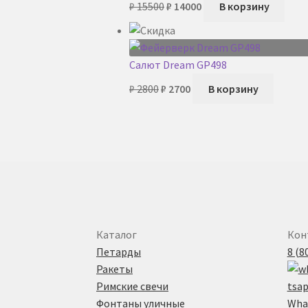
₽
15500
₽
14000
В корзину
цена
цена:
составляла
₽ 14000.
₽ 15500.
Салют Dream GP498
Первоначальная
Текущая
₽
2800
₽
2700
В корзину
цена
цена:
составляла
₽ 2700.
₽ 2800.
Каталог
Кон
Петарды
8 (8
Ракеты
Римские свечи
Фонтаны уличные
What